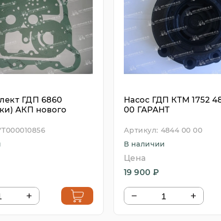
лект ГДП 6860
Насос ГДП КТМ 1752 4
ки) АКП нового
00 ГАРАНТ
УТ000010856
Артикул:
4844 00 00
и
В наличии
Цена
19 900 ₽