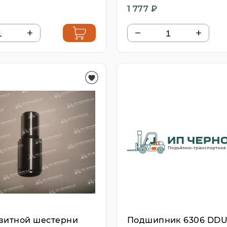
1 777 ₽
азитной шестерни
Подшипник 6306 DD