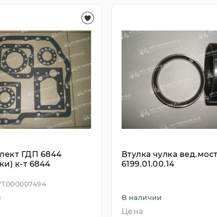
лект ГДП 6844
Втулка чулка вед.мост
ки) к-т 6844
6199.01.00.14
УТ000007494
и
В наличии
Цена