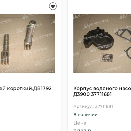
ей короткий.ДВ1792
Корпус водяного насо
Д3900 37711681
Артикул:
37711681
и
В наличии
Цена