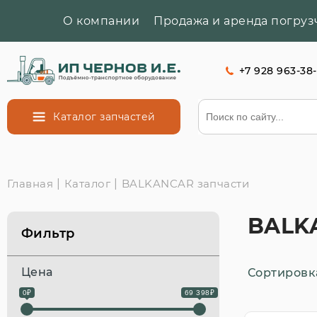
О компании
Продажа и аренда погруз
+7 928 963-38
Каталог
запчастей
Главная
|
Каталог
|
BALKANCAR запчасти
BALK
Фильтр
Цена
Сортировк
0₽
69 398₽