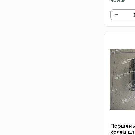
908 ₽
Поршень
колец для