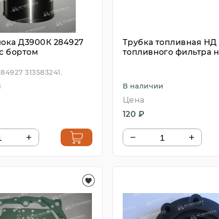
лока Д3900К 284927
Трубка топливная НД
 с бортом
топливного фильтра н
подкачку
284927 313583241.
и
В наличии
Цена
120 ₽