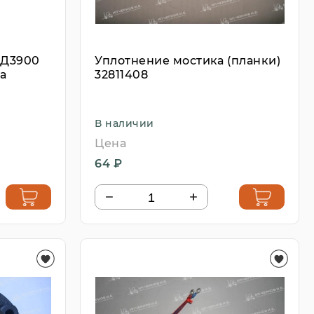
 Д3900
Уплотнение мостика (планки)
а
32811408
В наличии
Цена
64 ₽