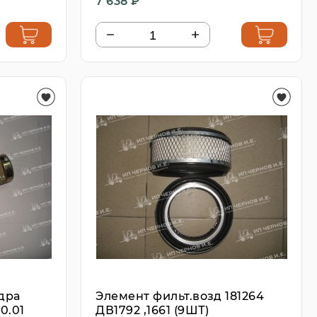
7 638 ₽
дра
Элемент фильт.возд 181264
00.01
ДВ1792 ,1661 (9ШТ)