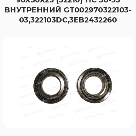
ВНУТРЕННИЙ GT002970322103-
03,322103DC,3EB2432260