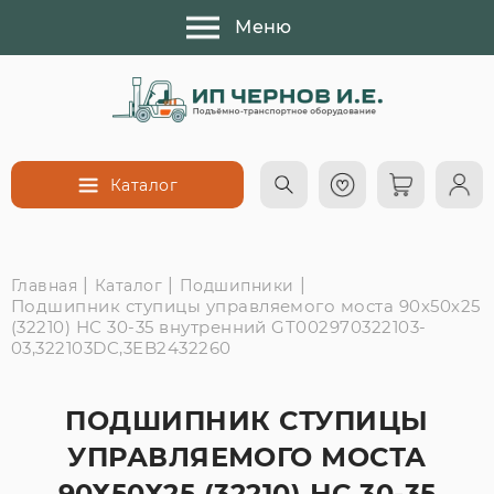
Меню
Каталог
|
|
|
Главная
Каталог
Подшипники
Подшипник ступицы управляемого моста 90х50х25
(32210) НС 30-35 внутренний GT002970322103-
03,322103DC,3EB2432260
ПОДШИПНИК СТУПИЦЫ
УПРАВЛЯЕМОГО МОСТА
90Х50Х25 (32210) НС 30-35