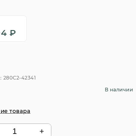
94 ₽
:
280C2-42341
В наличии
ие товара