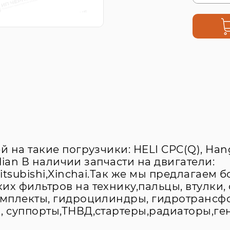
на такие погрузчики: HELI CPC(Q), Hangch
alian В наличии запчасти на двигатели:
Mitsubishi,Xinchai.Так же мы предлагаем
х фильтров на технику,пальцы, втулки, 
омплекты, гидроцилиндры, гидротрансф
, суппорты,ТНВД,стартеры,радиаторы,г