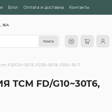
ии
Блог
Оплата и доставка
Контакты
, 16А
поиск
m FD/G10~30T6, FD35~50T9, FB10~30-7
TCM FD/G10~30T6,