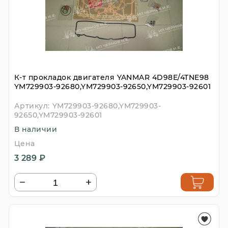
К-т прокладок двигателя YANMAR 4D98E/4TNE98
YM729903-92680,YM729903-92650,YM729903-92601
Артикул:
YM729903-92680,YM729903-
92650,YM729903-92601
В наличии
Цена
3 289 ₽