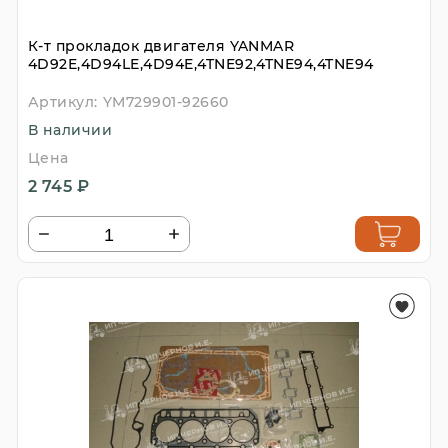
К-т прокладок двигателя YANMAR
4D92E,4D94LE,4D94E,4TNE92,4TNE94,4TNE94
Артикул:
YM729901-92660
В наличии
Цена
2 745 ₽