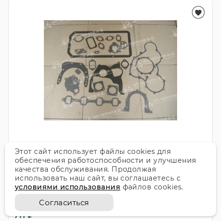
К-т прокладок двигателя Xinchai 485
Этот сайт использует файлы cookies для
обеспечения работоспособности и улучшения
качества обслуживания. Продолжая
Артикул:
A-EF01-586A-0042A
использовать наш сайт, вы соглашаетесь с
условиями использования
файлов cookies.
В наличии
Цена
Согласиться
711 ₽